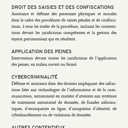
DROIT DES SAISIES ET DES CONFISCATIONS
Assis­tance et défense des per­sonnes phy­siques et morales
dans le cadre des pro­cé­dures de sai­sies pénales et de confis­ca­
tions, à tous les stades de la pro­cé­dure, incluant les contes­ta­
tions devant les juri­dic­tions com­pé­tentes et la ges­tion des
enjeux patri­mo­niaux qui en résultent.
APPLICATION DES PEINES
Inter­ven­tion devant toutes les juri­dic­tions de l’application
des peines, en milieu ouvert ou fermé.
CYBERCRIMINALITÉ
Défense et assis­tance dans des dos­siers impli­quant des infrac­
tions liées aux tech­no­lo­gies de l’information et de la com­
mu­ni­ca­tion, notam­ment en matière d’atteintes aux sys­tèmes
de trai­te­ment auto­ma­ti­sé de don­nées, de fraudes infor­ma­
tiques, d’escroqueries en ligne, d’usurpation d’identité, de
cybe­rhar­cè­le­ment ou de vio­la­tions de données.
AUTRES CONTENTIEUX