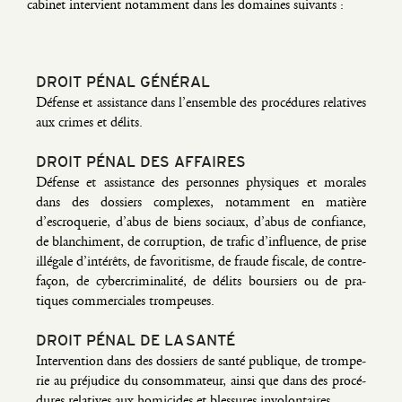
cabi­net inter­vient notam­ment dans les domaines suivants :
DROIT PÉNAL GÉNÉRAL
Défense et assis­tance dans l’ensemble des pro­cé­dures rela­tives
aux crimes et délits.
DROIT PÉNAL DES AFFAIRES
Défense et assis­tance des per­sonnes phy­siques et morales
dans des dos­siers com­plexes, notam­ment en matière
d’escroquerie, d’abus de biens sociaux, d’abus de confiance,
de blan­chi­ment, de cor­rup­tion, de tra­fic d’influence, de prise
illé­gale d’intérêts, de favo­ri­tisme, de fraude fis­cale, de contre­
fa­çon, de cyber­cri­mi­na­li­té, de délits bour­siers ou de pra­
tiques com­mer­ciales trompeuses.
DROIT PÉNAL DE LA SANTÉ
Inter­ven­tion dans des dos­siers de san­té publique, de trom­pe­
rie au pré­ju­dice du consom­ma­teur, ain­si que dans des pro­cé­
dures rela­tives aux homi­cides et bles­sures involontaires.