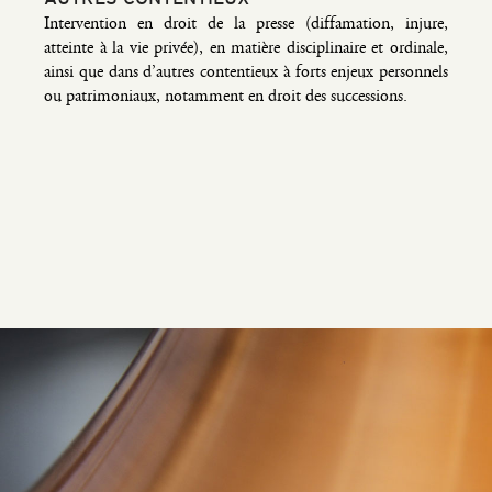
Inter­ven­tion en droit de la presse (dif­fa­ma­tion, injure,
atteinte à la vie pri­vée), en matière dis­ci­pli­naire et ordi­nale,
ain­si que dans d’autres conten­tieux à forts enjeux per­son­nels
ou patri­mo­niaux, notam­ment en droit des successions.