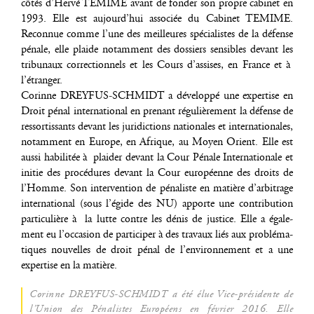
côtés d’Her­vé TEMIME avant de fon­der son propre cabi­net en
1993. Elle est aujourd’­hui asso­ciée du Cabi­net TEMIME.
Recon­nue comme l’une des meilleures spé­cia­listes de la défense
pénale, elle plaide notam­ment des dos­siers sen­sibles devant les
tri­bu­naux cor­rec­tion­nels et les Cours d’as­sises, en France et à
l’étranger.
Corinne DREYFUS-SCHMIDT a déve­lop­pé une exper­tise en
Droit pénal inter­na­tio­nal en pre­nant régu­liè­re­ment la défense de
res­sor­tis­sants devant les juri­dic­tions natio­nales et inter­na­tio­nales,
notam­ment en Europe, en Afrique, au Moyen Orient. Elle est
aus­si habi­li­tée à plai­der devant la Cour Pénale Inter­na­tio­nale et
ini­tie des pro­cé­dures devant la Cour euro­péenne des droits de
l’Homme. Son inter­ven­tion de péna­liste en matière d’ar­bi­trage
inter­na­tio­nal (sous l’é­gide des NU) apporte une contri­bu­tion
par­ti­cu­lière à la lutte contre les dénis de jus­tice. Elle a éga­le­
ment eu l’oc­ca­sion de par­ti­ci­per à des tra­vaux liés aux pro­blé­ma­
tiques nou­velles de droit pénal de l’en­vi­ron­ne­ment et a une
exper­tise en la matière.
Corinne DREYFUS-SCHMIDT a été élue Vice-pré­si­dente de
l’U­nion des Péna­listes Euro­péens en février 2016. Elle