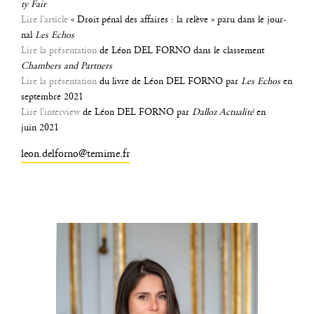
ty Fair
Lire l’ar­ticle
« Droit pénal des affaires : la relève » paru dans le jour­
nal
Les Echos
Lire la pré­sen­ta­tion
de Léon DEL FORNO dans le clas­se­ment
Cham­bers and Partners
Lire la pré­sen­ta­tion
du livre de Léon DEL FORNO par
Les Echos
en
sep­tembre 2021
Lire l’interview
de Léon DEL FORNO par
Dal­loz Actua­li­té
en
juin 2021
leon.delforno@temime.fr