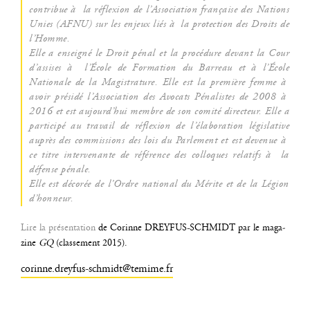
contri­bue à la réflexion de l’As­so­cia­tion fran­çaise des Nations
Unies (AFNU) sur les enjeux liés à la pro­tec­tion des Droits de
l’Homme.
Elle a ensei­gné le Droit pénal et la pro­cé­dure devant la Cour
d’as­sises à l’É­cole de For­ma­tion du Bar­reau et à l’É­cole
Natio­nale de la Magis­tra­ture. Elle est la pre­mière femme à
avoir pré­si­dé l’As­so­cia­tion des Avo­cats Péna­listes de 2008 à
2016 et est aujourd’­hui membre de son comi­té direc­teur. Elle a
par­ti­ci­pé au tra­vail de réflexion de l’é­la­bo­ra­tion légis­la­tive
auprès des com­mis­sions des lois du Par­le­ment et est deve­nue à
ce titre inter­ve­nante de réfé­rence des col­loques rela­tifs à la
défense pénale.
Elle est déco­rée de l’Ordre natio­nal du Mérite et de la Légion
d’honneur.
Lire la pré­sen­ta­tion
de Corinne DREYFUS-SCHMIDT par le maga­
zine
GQ
(clas­se­ment 2015).
corinne.dreyfus-schmidt@temime.fr