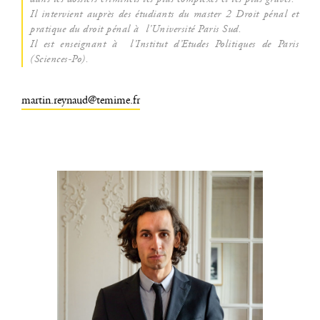
Il inter­vient auprès des étu­diants du mas­ter 2 Droit pénal et
pra­tique du droit pénal à l’U­ni­ver­si­té Paris Sud.
Il est ensei­gnant à l’Ins­ti­tut d’E­tudes Poli­tiques de Paris
(Sciences-Po).
martin.reynaud@temime.fr