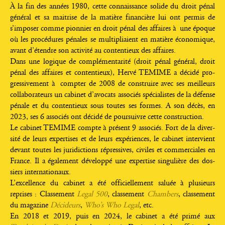
À la fin des années 1980, cette connais­sance solide du droit pénal
géné­ral et sa mai­trise de la matière finan­cière lui ont per­mis de
s’imposer comme pion­nier en droit pénal des affaires à une époque
où les pro­cé­dures pénales se mul­ti­pliaient en matière éco­no­mique,
avant d’étendre son acti­vi­té au conten­tieux des affaires.
Dans une logique de com­plé­men­ta­ri­té (droit pénal géné­ral, droit
pénal des affaires et conten­tieux), Her­vé TEMIME a déci­dé pro­
gres­si­ve­ment à comp­ter de 2008 de construire avec ses meilleurs
col­la­bo­ra­teurs un cabi­net d’avocats asso­ciés spé­cia­listes de la défense
pénale et du conten­tieux sous toutes ses formes. A son décès, en
2023, ses 6 asso­ciés ont déci­dé de pour­suivre cette construction.
Le cabi­net TEMIME compte à pré­sent 9 asso­ciés. Fort de la diver­
si­té de leurs exper­tises et de leurs expé­riences, le cabi­net inter­vient
devant toutes les juri­dic­tions répres­sives, civiles et com­mer­ciales en
France. Il a éga­le­ment déve­lop­pé une exper­tise sin­gu­lière des dos­
siers internationaux.
L’ex­cel­lence du cabi­net a été offi­ciel­le­ment saluée à plu­sieurs
reprises : Clas­se­ment
Legal 500
, clas­se­ment
Cham­bers
, clas­se­ment
du maga­zine
Déci­deurs
,
Who’s Who Legal
, etc.
En 2018 et 2019, puis en 2024, le cabi­net a été pri­mé aux