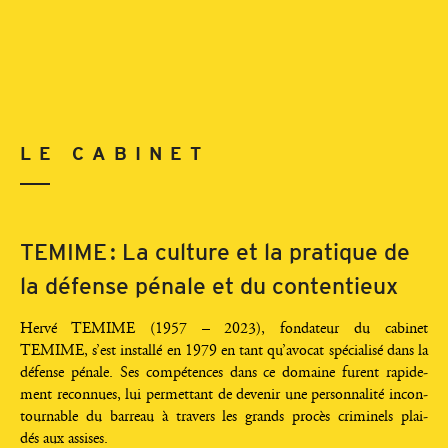
LE CABINET
TEMIME : La culture et la pratique de
la défense pénale et du contentieux
Her­vé TEMIME (1957 – 2023), fon­da­teur du cabi­net
TEMIME, s’est ins­tal­lé en 1979 en tant qu’avocat spé­cia­li­sé dans la
défense pénale. Ses com­pé­tences dans ce domaine furent rapi­de­
ment recon­nues, lui per­met­tant de deve­nir une per­son­na­li­té incon­
tour­nable du bar­reau à tra­vers les grands pro­cès cri­mi­nels plai­
dés aux assises.