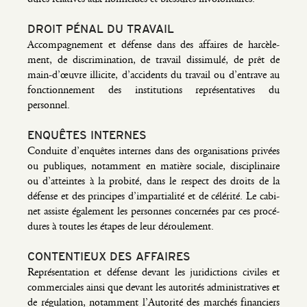
DROIT PÉNAL DU TRAVAIL
Accom­pa­gne­ment et défense dans des affaires de har­cè­le­
ment, de dis­cri­mi­na­tion, de tra­vail dis­si­mu­lé, de prêt de
main‑d’œuvre illi­cite, d’accidents du tra­vail ou d’entrave au
fonc­tion­ne­ment des ins­ti­tu­tions repré­sen­ta­tives du
personnel.
ENQUÊTES INTERNES
Conduite d’enquêtes internes dans des orga­ni­sa­tions pri­vées
ou publiques, notam­ment en matière sociale, dis­ci­pli­naire
ou d’atteintes à la pro­bi­té, dans le res­pect des droits de la
défense et des prin­cipes d’impartialité et de célé­ri­té. Le cabi­
net assiste éga­le­ment les per­sonnes concer­nées par ces pro­cé­
dures à toutes les étapes de leur déroulement.
CONTENTIEUX DES AFFAIRES
Repré­sen­ta­tion et défense devant les juri­dic­tions civiles et
com­mer­ciales ain­si que devant les auto­ri­tés admi­nis­tra­tives et
de régu­la­tion, notam­ment l’Autorité des mar­chés finan­ciers