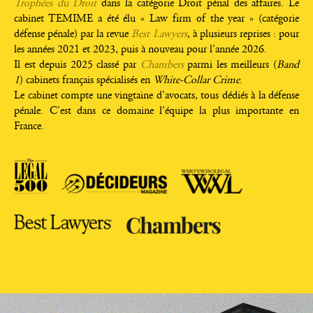
Tr
ophées
du
Droit
dans la caté­go­rie Droit pénal des affaires. Le
cabi­net TEMIME a été élu « Law firm of the year » (caté­go­rie
défense pénale) par la revue
Best Lawyers
, à plu­sieurs reprises : pour
les années 2021 et 2023, puis à nou­veau pour l’année 2026.
Il est depuis 2025 clas­sé par
Cham­bers
par­mi les meilleurs (
Band
1
) cabi­nets fran­çais spé­cia­li­sés en
White-Col­lar Crime
.
Le cabi­net compte une ving­taine d’avocats, tous dédiés à la défense
pénale. C’est dans ce domaine l’équipe la plus impor­tante en
France.