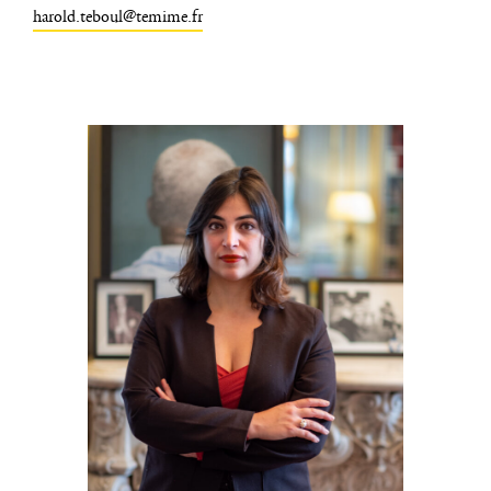
harold.teboul@temime.fr