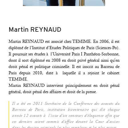
Martin REYNAUD
Mar­tin REYNAUD est asso­cié chez TEMIME. En 2006, il est
diplô­mé de l’Ins­ti­tut d’E­tudes Poli­tiques de Paris (Sciences-Po).
Il pour­suit ses études à l’U­ni­ver­si­té Paris I Pan­théon-Sor­bonne,
dont il sort diplô­mé en 2008 en droit pri­vé géné­ral ain­si qu’en
droit pénal et poli­tique cri­mi­nelle. Il est ins­crit au Bar­reau de
Paris depuis 2010, date à laquelle il a rejoint le cabi­net
TEMIME.
Mar­tin REYNAUD inter­vient prin­ci­pa­le­ment en droit pénal
géné­ral, droit pénal des affaires et droit de la presse.
Il a été en 2011 Secré­taire de la Confé­rence des avo­cats du
Bar­reau de Paris, ins­ti­tu­tion bicen­te­naire qui élit chaque
année 12 avo­cats à l’is­sue d’un concours d’é­lo­quence afin que
ces der­niers soient com­mis d’of­fice devant la Cour d’as­sises
dans les dos­siers cri­mi­nels les plus com­plexes et les plus graves.