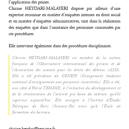
l’application des peines.
Chi­rine HEYDARI-MALAYERI dis­pose par ailleurs d’une
exper­tise recon­nue en matière d’enquêtes internes en droit social
et en matière d’enquêtes admi­nis­tra­tives, tant dans la réa­li­sa­tion
des enquêtes que dans l’assistance des per­sonnes concer­nées par
ces procédures.
Elle inter­vient éga­le­ment dans des pro­cé­dures disciplinaires.
Chi­rine HEYDARI-MALAYERI est membre de la sec­tion
fran­çaise de l’Observatoire inter­na­tio­nal des pri­sons et de
l’Association des avo­cats pour les droits des déte­nus (A3D).
Elle a été pré­si­dente du GENEPI (Grou­pe­ment étu­diant
natio­nal d’enseignement aux per­sonnes incar­cé­rées). Elle a été,
aux côtés d’Hervé TEMIME, à l’initiative du déve­lop­pe­ment et
de la struc­tu­ra­tion de l’activité pro bono du cabi­net, qu’elle
super­vise aujourd’hui. Elle enseigne à l’Institut d’Études
Poli­tiques de Paris (Sciences-Po) ain­si qu’à l’École de
for­ma­tion du barreau.
chirine.heydari@temime.fr