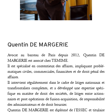
Quentin DE MARGERIE
Avo­cat au bar­reau de Paris depuis 2012, Quen­tin DE
MARGERIE est asso­cié chez TEMIME.
Il est spé­cia­li­sé en conten­tieux des affaires, impli­quant pro­blé­
ma­tiques civiles, com­mer­ciales, finan­cières et de droit pénal des
affaires.
Il inter­vient régu­liè­re­ment dans le cadre de litiges natio­naux et
trans­fron­ta­liers com­plexes, et a déve­lop­pé une exper­tise spé­ci­
fique en matière de droit des socié­tés, de litiges entre action­
naires et post opé­ra­tions de fusion-acqui­si­tion, de res­pon­sa­bi­li­té
des admi­nis­tra­teurs et de droit boursier.
Quen­tin DE MARGERIE est diplô­mé de l’ES­SEC et titu­laire