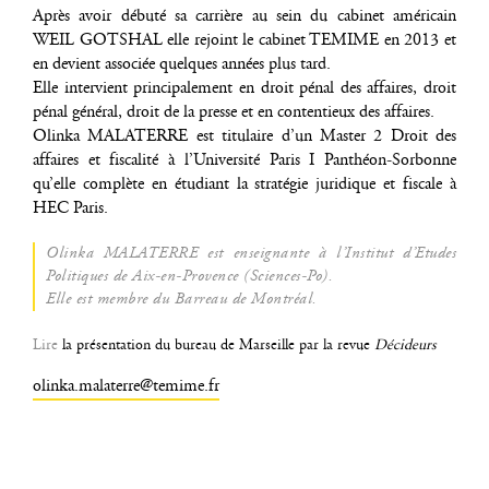
Après avoir débu­té sa car­rière au sein du cabi­net amé­ri­cain
WEIL GOTSHAL elle rejoint le cabi­net TEMIME en 2013 et
en devient asso­ciée quelques années plus tard.
Elle inter­vient prin­ci­pa­le­ment en droit pénal des affaires, droit
pénal géné­ral, droit de la presse et en conten­tieux des affaires.
Olin­ka MALATERRE est titu­laire d’un Mas­ter 2 Droit des
affaires et fis­ca­li­té à l’Université Paris I Pan­théon-Sor­bonne
qu’elle com­plète en étu­diant la stra­té­gie juri­dique et fis­cale à
HEC Paris.
Olin­ka MALATERRE est ensei­gnante à l’Institut d’Etudes
Poli­tiques de Aix-en-Pro­vence (Sciences-Po).
Elle est membre du Bar­reau de Montréal.
Lire
la pré­sen­ta­tion du bureau de Mar­seille par la revue
Décideurs
olinka.malaterre@temime.fr