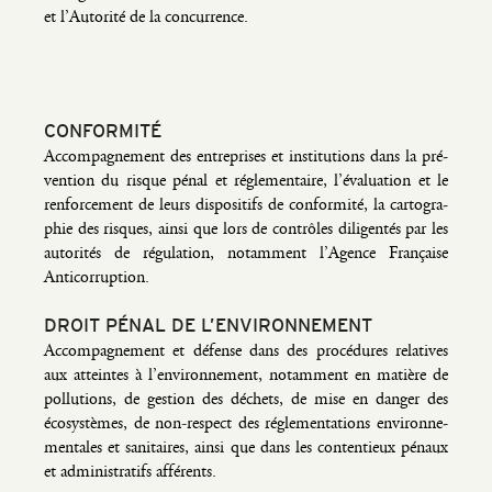
et l’Autorité de la concurrence.
CONFORMITÉ
Accom­pa­gne­ment des entre­prises et ins­ti­tu­tions dans la pré­
ven­tion du risque pénal et régle­men­taire, l’évaluation et le
ren­for­ce­ment de leurs dis­po­si­tifs de confor­mi­té, la car­to­gra­
phie des risques, ain­si que lors de contrôles dili­gen­tés par les
auto­ri­tés de régu­la­tion, notam­ment l’Agence Fran­çaise
Anticorruption.
DROIT PÉNAL DE L’ENVIRONNEMENT
Accom­pa­gne­ment et défense dans des pro­cé­dures rela­tives
aux atteintes à l’environnement, notam­ment en matière de
pol­lu­tions, de ges­tion des déchets, de mise en dan­ger des
éco­sys­tèmes, de non-res­pect des régle­men­ta­tions envi­ron­ne­
men­tales et sani­taires, ain­si que dans les conten­tieux pénaux
et admi­nis­tra­tifs afférents.