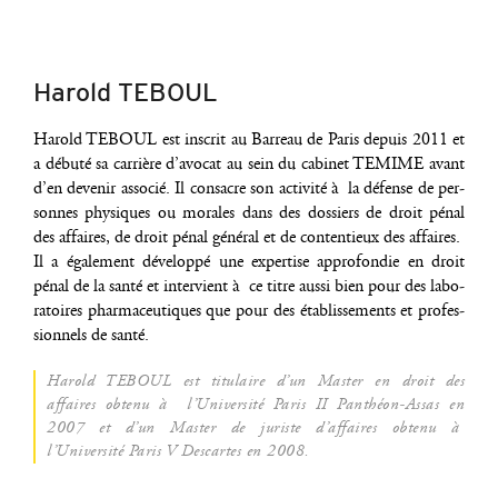
Harold TEBOUL
Harold TEBOUL est ins­crit au Bar­reau de Paris depuis 2011 et
a débu­té sa car­rière d’a­vo­cat au sein du cabi­net TEMIME avant
d’en deve­nir asso­cié. Il consacre son acti­vi­té à la défense de per­
sonnes phy­siques ou morales dans des dos­siers de droit pénal
des affaires, de droit pénal géné­ral et de conten­tieux des affaires.
Il a éga­le­ment déve­lop­pé une exper­tise appro­fon­die en droit
pénal de la san­té et inter­vient à ce titre aus­si bien pour des labo­
ra­toires phar­ma­ceu­tiques que pour des éta­blis­se­ments et pro­fes­
sion­nels de santé.
Harold TEBOUL est titu­laire d’un Mas­ter en droit des
affaires obte­nu à l’U­ni­ver­si­té Paris II Pan­théon-Assas en
2007 et d’un Mas­ter de juriste d’af­faires obte­nu à
l’U­ni­ver­si­té Paris V Des­cartes en 2008.