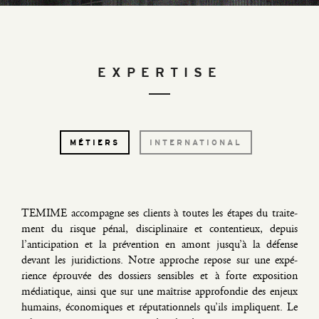
EXPERTISE
MÉTIERS
INTERNATIONAL
TEMIME accom­pagne ses clients à toutes les étapes du trai­te­
ment du risque pénal, dis­ci­pli­naire et conten­tieux, depuis
l’anticipation et la pré­ven­tion en amont jusqu’à la défense
devant les juri­dic­tions. Notre approche repose sur une expé­
rience éprou­vée des dos­siers sen­sibles et à forte expo­si­tion
média­tique, ain­si que sur une maî­trise appro­fon­die des enjeux
humains, éco­no­miques et répu­ta­tion­nels qu’ils impliquent. Le