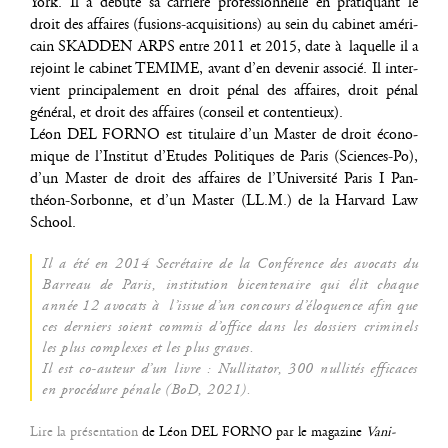
York. Il a débu­té sa car­rière pro­fes­sion­nelle en pra­ti­quant le
droit des affaires (fusions-acqui­si­tions) au sein du cabi­net amé­ri­
cain SKADDEN ARPS entre 2011 et 2015, date à laquelle il a
rejoint le cabi­net TEMIME, avant d’en deve­nir asso­cié. Il inter­
vient prin­ci­pa­le­ment en droit pénal des affaires, droit pénal
géné­ral, et droit des affaires (conseil et contentieux).
Léon DEL FORNO est titu­laire d’un Mas­ter de droit éco­no­
mique de l’Ins­ti­tut d’E­tudes Poli­tiques de Paris (Sciences-Po),
d’un Mas­ter de droit des affaires de l’U­ni­ver­si­té Paris I Pan­
théon-Sor­bonne, et d’un Mas­ter (LL.M.) de la Har­vard Law
School.
Il a été en 2014 Secré­taire de la Confé­rence des avo­cats du
Bar­reau de Paris, ins­ti­tu­tion bicen­te­naire qui élit chaque
année 12 avo­cats à l’is­sue d’un concours d’é­lo­quence afin que
ces der­niers soient com­mis d’of­fice dans les dos­siers cri­mi­nels
les plus com­plexes et les plus graves.
Il est co-auteur d’un livre : Nul­li­ta­tor, 300 nul­li­tés effi­caces
en pro­cé­dure pénale (BoD, 2021).
Lire la pré­sen­ta­tion
de Léon DEL FORNO par le maga­zine
Vani­