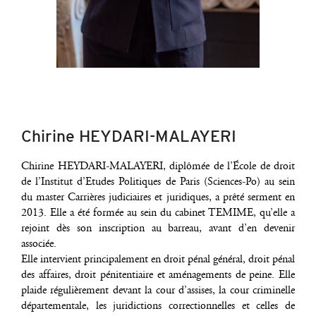
Chirine HEYDARI-MALAYERI
Chi­rine HEYDARI-MALAYERI, diplô­mée de l’École de droit
de l’Institut d’Etudes Poli­tiques de Paris (Sciences-Po) au sein
du mas­ter Car­rières judi­ciaires et juri­diques, a prê­té ser­ment en
2013. Elle a été for­mée au sein du cabi­net TEMIME, qu’elle a
rejoint dès son ins­crip­tion au bar­reau, avant d’en deve­nir
associée.
Elle inter­vient prin­ci­pa­le­ment en droit pénal géné­ral, droit pénal
des affaires, droit péni­ten­tiaire et amé­na­ge­ments de peine. Elle
plaide régu­liè­re­ment devant la cour d’assises, la cour cri­mi­nelle
dépar­te­men­tale, les juri­dic­tions cor­rec­tion­nelles et celles de