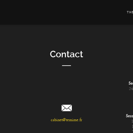
TH
Contact
Se
24
Seco
cabinet@temime.fr
1