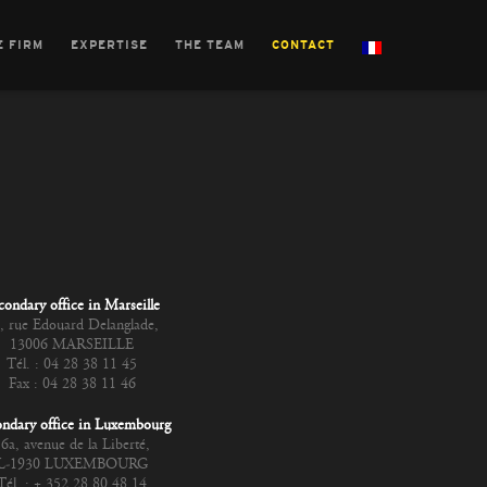
E FIRM
EXPERTISE
THE TEAM
CONTACT
con­da­ry office in Marseille
, rue Edouard Delanglade,
13006 MARSEILLE
Tél. : 04 28 38 11 45
Fax : 04 28 38 11 46
n­da­ry office in Luxembourg
6a, ave­nue de la Liberté,
L‑1930 LUXEMBOURG
Tél. : + 352 28 80 48 14